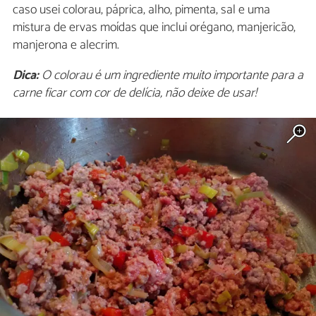
caso usei colorau, páprica, alho, pimenta, sal e uma
mistura de ervas moídas que inclui orégano, manjericão,
manjerona e alecrim.
Dica:
O colorau é um ingrediente muito importante para a
carne ficar com cor de delícia, não deixe de usar!