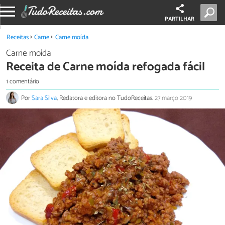
PARTILHAR
Receitas
Carne
Carne moída
Carne moída
Receita de Carne moída refogada fácil
1 comentário
Por
Sara Silva
, Redatora e editora no TudoReceitas.
27 março 2019