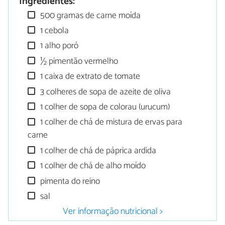
Ingredientes:
500 gramas de carne moída
1 cebola
1 alho poró
½ pimentão vermelho
1 caixa de extrato de tomate
3 colheres de sopa de azeite de oliva
1 colher de sopa de colorau (urucum)
1 colher de chá de mistura de ervas para
carne
1 colher de chá de páprica ardida
1 colher de chá de alho moído
pimenta do reino
sal
Ver informação nutricional >