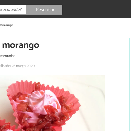
Pesquisar
e morango
de morango
omentários
alizado: 26 março 2020