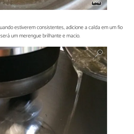
uando estiverem consistentes, adicione a calda em um fio
o será um merengue brilhante e macio.