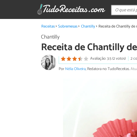
Receitas
Sobremesas
Chantilly
Receita de Chantilly d
Chantilly
Receita de Chantilly 
Avaliação: 3.5 (2 votos)
2 c
Por
Nélia Oliveira
, Redatora no TudoReceitas.
Atu