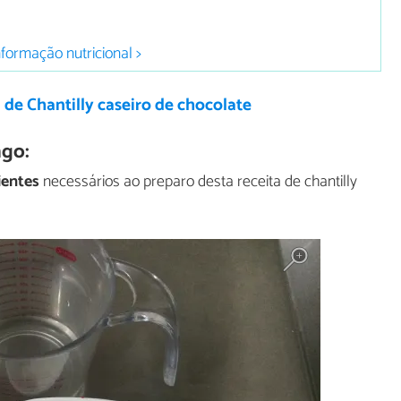
nformação nutricional >
 de Chantilly caseiro de chocolate
ngo:
ientes
necessários ao preparo desta receita de chantilly