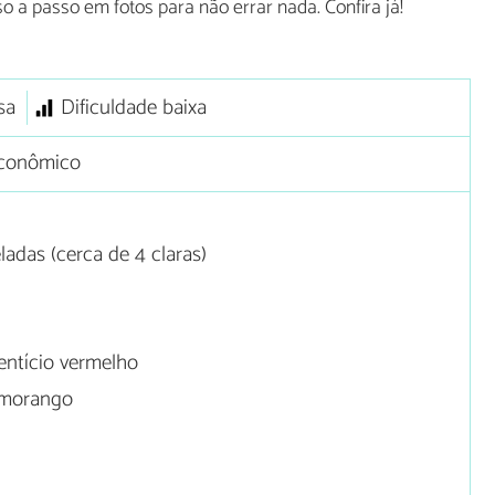
 a passo em fotos para não errar nada. Confira já!
sa
Dificuldade baixa
conômico
adas (cerca de 4 claras)
entício vermelho
e morango