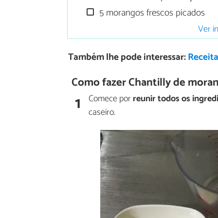
5 morangos frescos picados
Ver i
Também lhe pode interessar:
Receita
Como fazer Chantilly de mora
1
Comece por
reunir todos os ingred
caseiro.