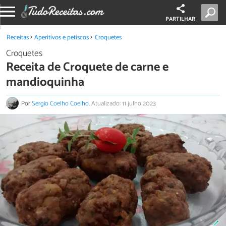
PARTILHAR
Receitas
Aperitivos e petiscos
Croquetes
Croquetes
Receita de Croquete de carne e
mandioquinha
Por
Sergio Coelho Coelho
.
Atualizado: 11 julho 2023