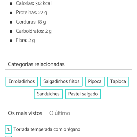
Calorias: 312 kcal
Proteínas: 22 g
Gorduras: 18 g
Carboidratos: 2 g
Fibra: 2 g
Categorias relacionadas
Enroladinhos
Salgadinhos fritos
Pipoca
Tapioca
Sanduíches
Pastel salgado
Os mais vistos
O último
1.
Torrada temperada com orégano