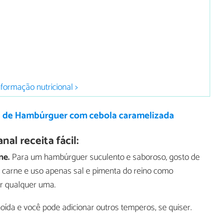
nformação nutricional >
a de Hambúrguer com cebola caramelizada
l receita fácil:
ne.
Para um hambúrguer suculento e saboroso, gosto de
à carne e uso apenas sal e pimenta do reino como
er qualquer uma.
da e você pode adicionar outros temperos, se quiser.