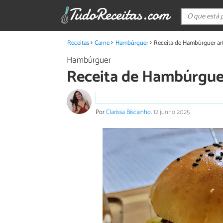
Receitas
Carne
Hambúrguer
Receita de Hambúrguer arte
Hambúrguer
Receita de Hambúrguer 
Por
Clarissa Biscainho
.
12 junho 2025