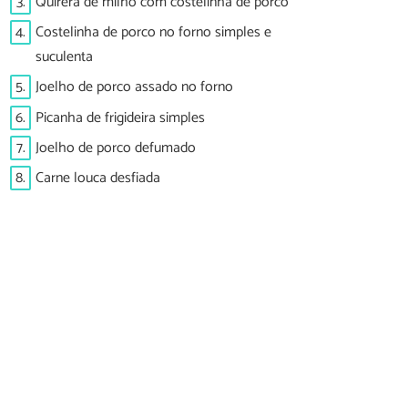
3.
Quirera de milho com costelinha de porco
4.
Costelinha de porco no forno simples e
suculenta
5.
Joelho de porco assado no forno
6.
Picanha de frigideira simples
7.
Joelho de porco defumado
8.
Carne louca desfiada