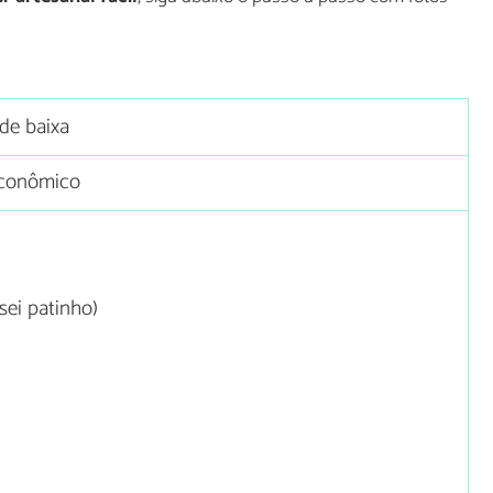
ade baixa
conômico
ei patinho)