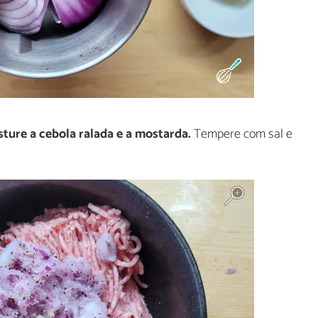
sture a cebola ralada e a mostarda.
Tempere com sal e