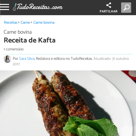
PARTILHAR
Receitas
Carne
Carne bovina
Carne bovina
Receita de Kafta
1 comentário
Por
Sara Silva
, Redatora e editora no TudoReceitas.
Atualizado: 31 outubro
2017