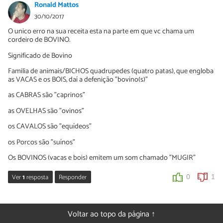
Ronald Mattos
30/10/2017
O unico erro na sua receita esta na parte em que vc chama um
cordeiro de BOVINO.
Significado de Bovino
Familia de animais/BICHOS quadrupedes (quatro patas), que engloba
as VACAS e os BOIS, daí a defenição "bovino(s)"
as CABRAS são "caprinos"
as OVELHAS são "ovinos"
os CAVALOS são "equídeos"
os Porcos são "suínos"
Os BOVINOS (vacas e bois) emitem um som chamado "MUGIR"
Ver
1
resposta
Responder
0
1
Sara Silva
31/10/2017
Voltar ao topo da página ↑