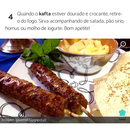
Quando o
kafta
estiver dourado e crocante, retire-
4
o do fogo. Sirva acompanhando de salada, pão sírio,
homus ou molho de iogurte. Bom apetite!
Imagem: gauemel.blogspot.pt