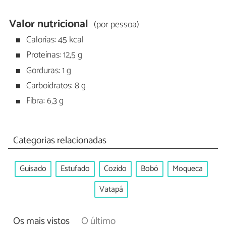
Valor nutricional
(por pessoa)
Calorias: 45 kcal
Proteínas: 12,5 g
Gorduras: 1 g
Carboidratos: 8 g
Fibra: 6,3 g
Categorias relacionadas
Guisado
Estufado
Cozido
Bobó
Moqueca
Vatapá
Os mais vistos
O último