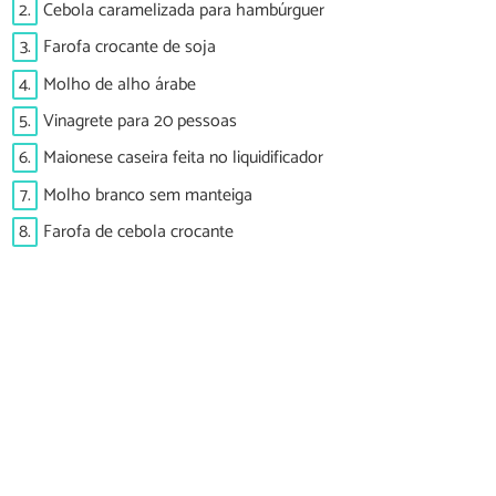
2.
Cebola caramelizada para hambúrguer
3.
Farofa crocante de soja
4.
Molho de alho árabe
5.
Vinagrete para 20 pessoas
6.
Maionese caseira feita no liquidificador
7.
Molho branco sem manteiga
8.
Farofa de cebola crocante