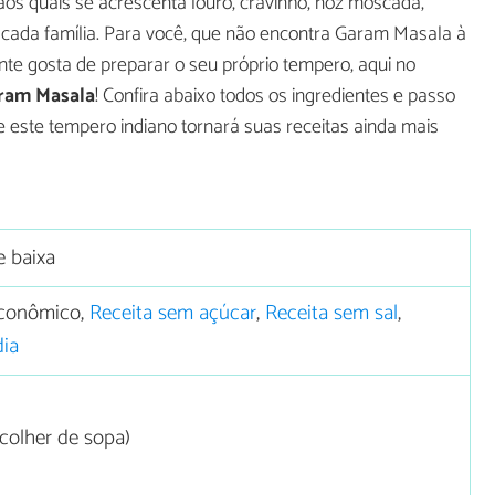
os quais se acrescenta louro, cravinho, noz moscada,
 cada família. Para você, que não encontra Garam Masala à
te gosta de preparar o seu próprio tempero, aqui no
aram Masala
! Confira abaixo todos os ingredientes e passo
e este tempero indiano tornará suas receitas ainda mais
e baixa
conômico,
Receita sem açúcar
,
Receita sem sal
,
dia
colher de sopa)