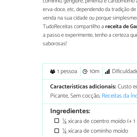
cominho, gengibre, pimenta e cardomomo a
erva-doce, etc, dependendo da tradição de
venda na sua cidade ou porque simplesmen
TudoReceitas compartilho a
receita de G
a passo e experimente, tenho a certeza qu
saborosas!
1 pessoa
10m
Dificuldad
Características adicionais:
Custo e
Picante, Sem cocção,
Receitas da Ín
Ingredientes:
¼ xícara de coentro moído (+ 1 
¼ xícara de cominho moído