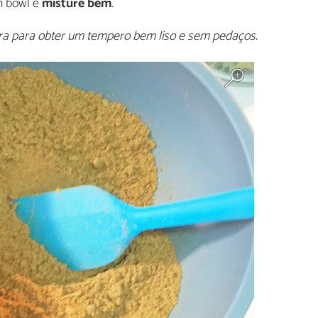
m bowl e
misture bem
.
ura para obter um tempero bem liso e sem pedaços.