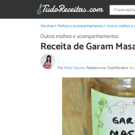
Receitas
Molhos e acompanhamentos
Outros molhos e
Outros molhos e acompanhamentos
Receita de Garam Masa
Por
Nídia Figueira
, Redatora no TudoReceitas.
Atu