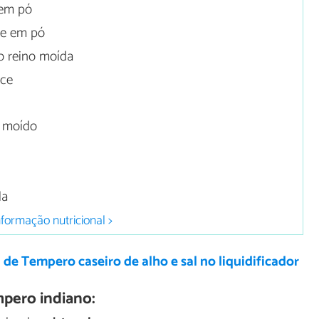
 em pó
re em pó
o reino moída
oce
o moído
da
nformação nutricional >
 de Tempero caseiro de alho e sal no liquidificador
pero indiano: