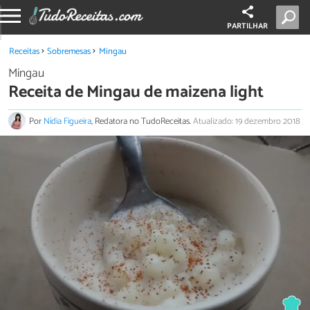
PARTILHAR
Receitas
Sobremesas
Mingau
Mingau
Receita de Mingau de maizena light
Por
Nídia Figueira
, Redatora no TudoReceitas.
Atualizado: 19 dezembro 2018