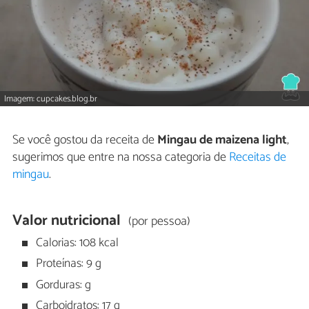
Imagem: cupcakes.blog.br
Se você gostou da receita de
Mingau de maizena light
,
sugerimos que entre na nossa categoria de
Receitas de
mingau
.
Valor nutricional
(por pessoa)
Calorias: 108 kcal
Proteínas: 9 g
Gorduras: g
Carboidratos: 17 g