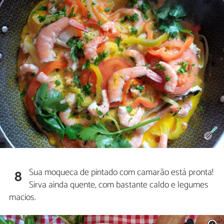
Sua moqueca de pintado com camarão está pronta!
8
Sirva ainda quente, com bastante caldo e legumes
macios.