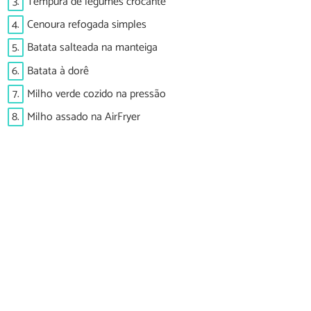
3.
Tempura de legumes crocante
4.
Cenoura refogada simples
5.
Batata salteada na manteiga
6.
Batata à dorê
7.
Milho verde cozido na pressão
8.
Milho assado na AirFryer