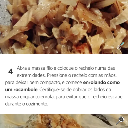
Abra a massa filo e coloque o recheio numa das
4
extremidades. Pressione o recheio com as mãos,
para deixar bem compacto, e comece
enrolando como
um rocambole
. Certifique-se de dobrar os lados da
massa enquanto enrola, para evitar que o recheio escape
durante o cozimento.