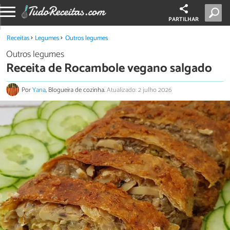
PARTILHAR
Receitas
Legumes
Outros legumes
Outros legumes
Receita de Rocambole vegano salgado
Por
Yana
, Blogueira de cozinha.
Atualizado: 2 julho 2026