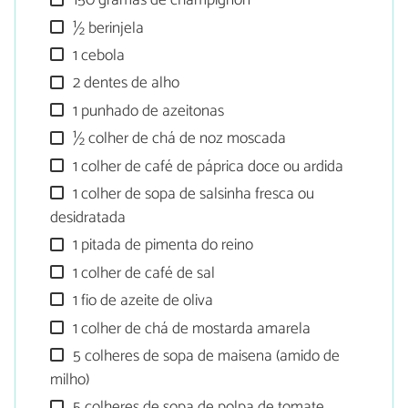
150 gramas de champignon
½ berinjela
1 cebola
2 dentes de alho
1 punhado de azeitonas
½ colher de chá de noz moscada
1 colher de café de páprica doce ou ardida
1 colher de sopa de salsinha fresca ou
desidratada
1 pitada de pimenta do reino
1 colher de café de sal
1 fio de azeite de oliva
1 colher de chá de mostarda amarela
5 colheres de sopa de maisena (amido de
milho)
5 colheres de sopa de polpa de tomate