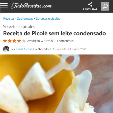
PARTILHAR
Receitas
Sobremesas
Sorvetes e picolés
Sorvetes e picolés
Receita de Picolé sem leite condensado
Avaliação: 4 (1 voto)
1 comentário
Por
Emilia Cicolo
, Colaboradora.
Atualizado: 29 junho 2021