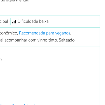
 de experimentar!
cipal
Dificuldade baixa
conômico,
Recomendada para veganos
,
deal acompanhar com vinho tinto, Salteado
o