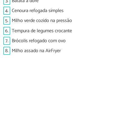
3.
Batata à dorê
4.
Cenoura refogada simples
5.
Milho verde cozido na pressão
6.
Tempura de legumes crocante
7.
Brócolis refogado com ovo
8.
Milho assado na AirFryer