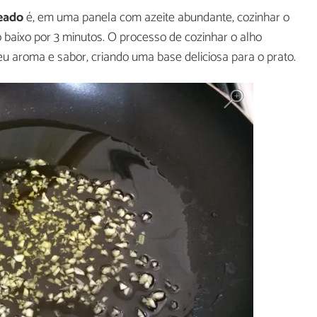
eado
é, em uma panela com azeite abundante, cozinhar o
 baixo por 3 minutos. O processo de cozinhar o alho
eu aroma e sabor, criando uma base deliciosa para o prato.