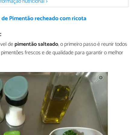
nformação nutricional >
a de Pimentão recheado com ricota
:
ável de
pimentão salteado
, o primeiro passo é reunir todos
r pimentões frescos e de qualidade para garantir o melhor