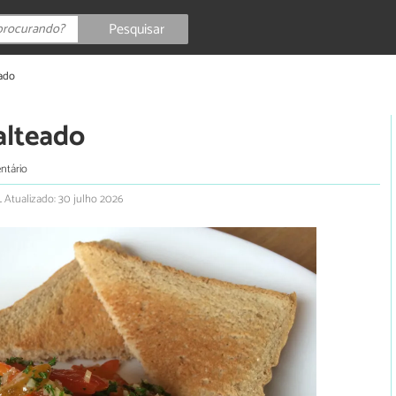
Pesquisar
eado
alteado
ntário
.
Atualizado: 30 julho 2026