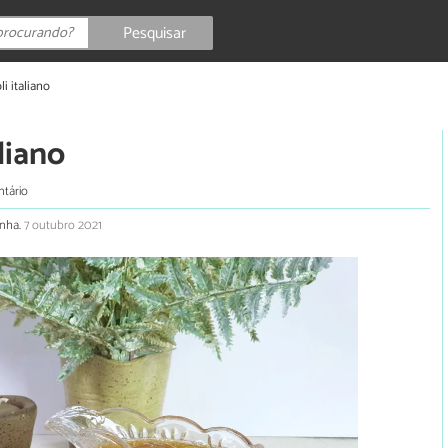
Pesquisar
li italiano
liano
ntário
inha.
7 outubro 2021