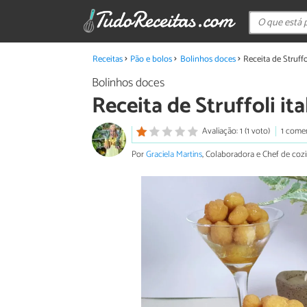
Receitas
Pão e bolos
Bolinhos doces
Receita de Struffo
Bolinhos doces
Receita de Struffoli ita
Avaliação: 1 (1 voto)
1 come
Por
Graciela Martins
, Colaboradora e Chef de coz