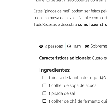
momento de servir, são cobertas com uma 
Estes "pingos de mel" podem ser feitos pela
lindos na mesa da ceia de Natal e com cer
TudoReceitas e descubra
como fazer struf
3 pessoas
45m
Sobreme
Características adicionais:
Custo e
Ingredientes:
1 xícara de farinha de trigo (14
1 colher de sopa de açúcar
1 pitada de sal
1 colher de chá de fermento qu