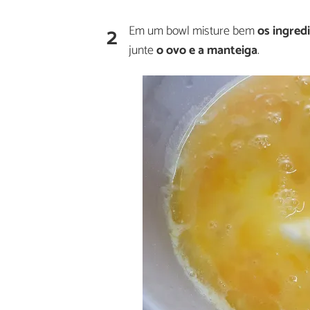
2
Em um bowl misture bem
os ingred
junte
o ovo e a manteiga
.