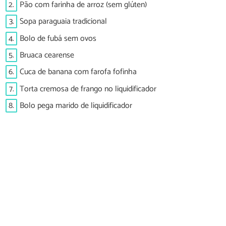
2.
Pão com farinha de arroz (sem glúten)
3.
Sopa paraguaia tradicional
4.
Bolo de fubá sem ovos
5.
Bruaca cearense
6.
Cuca de banana com farofa fofinha
7.
Torta cremosa de frango no liquidificador
8.
Bolo pega marido de liquidificador