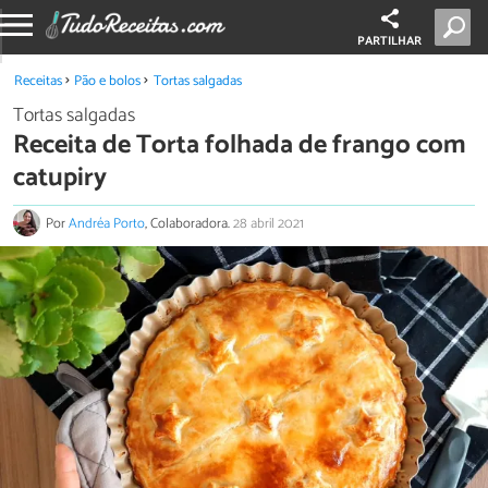
PARTILHAR
Receitas
Pão e bolos
Tortas salgadas
Tortas salgadas
Receita de Torta folhada de frango com
catupiry
Por
Andréa Porto
, Colaboradora.
28 abril 2021