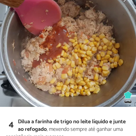
Dilua a farinha de trigo no leite líquido e junte
4
ao refogado
, mexendo sempre até ganhar uma