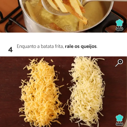
Enquanto a batata frita,
rale os queijos
.
4