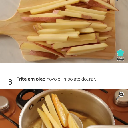
Frite em óleo
novo e limpo até dourar.
3