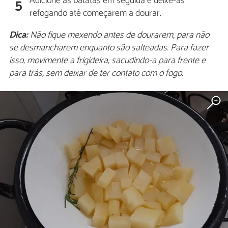
Adicione as batatas em seguida e deixe-as
5
refogando até começarem a dourar.
Dica:
Não fique mexendo antes de dourarem, para não
se desmancharem enquanto são salteadas. Para fazer
isso, movimente a frigideira, sacudindo-a para frente e
para trás, sem deixar de ter contato com o fogo.