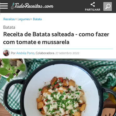
PARTILHAR
Receitas
Legumes
Batata
Batata
Receita de Batata salteada - como fazer
com tomate e mussarela
Por
Andréa Porto
, Colaboradora.
27 setembro 2022