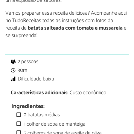
uma explosão de sabores!
Vamos preparar essa receita deliciosa? Acompanhe aqui
no TudoReceitas todas as instruções com fotos da
receita de
batata salteada com tomate e mussarela
e
se surpreenda!
2 pessoas
30m
Dificuldade baixa
Características adicionais:
Custo econômico
Ingredientes:
2 batatas médias
1 colher de sopa de manteiga
2 colheres de sopa de azeite de oliva