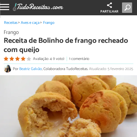
PARTILHAR
Receitas
Aves e caça
Frango
Frango
Receita de Bolinho de frango recheado
com queijo
Avaliação: 4 (1 voto)
1 comentário
Por
Beatriz Galvão
, Colaboradora TudoReceitas.
Atualizado: 5 fevereiro 2025