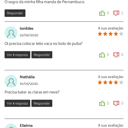
O sogro da minha filha manda de Pernambuco.
Responder
0
1
Ionildes
A sua avaliação:
22/06/2020
Oi precisa colocar leite vaca no bolo de puba?
Ver
1
resposta
Responder
0
0
Sara Silva
23/06/2020
Nathália
A sua avaliação:
Oi Ionildes, não precisa. Esta receita de bolo de puba é preparada
10/05/2020
com leite de coco. Faça e conte para nós o que você achou!
Precisa bater as claras em neve?
0
0
Ver
1
resposta
Responder
0
0
Sara Silva
11/05/2020
Elielma
A sua avaliação: