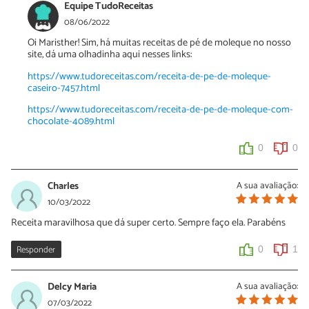
Equipe TudoReceitas
08/06/2022
Oi Maristher! Sim, há muitas receitas de pé de moleque no nosso
site, dá uma olhadinha aqui nesses links:
https://www.tudoreceitas.com/receita-de-pe-de-moleque-
caseiro-7457.html
https://www.tudoreceitas.com/receita-de-pe-de-moleque-com-
chocolate-4089.html
0
0
Charles
A sua avaliação:
10/03/2022
Receita maravilhosa que dá super certo. Sempre faço ela. Parabéns
Responder
0
1
Delcy Maria
A sua avaliação:
07/03/2022