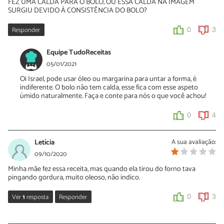
FEZ UMA CALDA PARA O BOLO, OU ESSA CALDA NA IMAGEM
SURGIU DEVIDO À CONSISTÊNCIA DO BOLO?
Responder
0
3
Equipe TudoReceitas
05/01/2021
Oi Israel, pode usar óleo ou margarina para untar a forma, é
indiferente. O bolo não tem calda, esse fica com esse aspeto
úmido naturalmente. Faça e conte para nós o que você achou!
0
4
Letícia
A sua avaliação:
09/10/2020
Minha mãe fez essa receita, mas quando ela tirou do forno tava
pingando gordura, muito oleoso, não indico.
Ver
1
resposta
Responder
0
3
Sara Silva