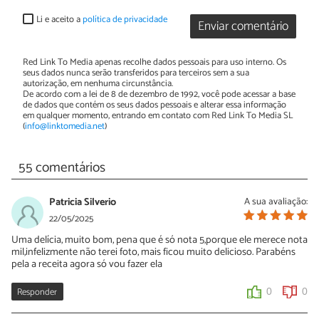
Li e aceito a
política de privacidade
Enviar comentário
Red Link To Media apenas recolhe dados pessoais para uso interno. Os
seus dados nunca serão transferidos para terceiros sem a sua
autorização, em nenhuma circunstância.
De acordo com a lei de 8 de dezembro de 1992, você pode acessar a base
de dados que contém os seus dados pessoais e alterar essa informação
em qualquer momento, entrando em contato com Red Link To Media SL
(
info@linktomedia.net
)
55 comentários
Patricia Silverio
A sua avaliação:
22/05/2025
Uma delícia, muito bom, pena que é só nota 5,porque ele merece nota
mil,infelizmente não terei foto, mais ficou muito delicioso. Parabéns
pela a receita agora só vou fazer ela
Responder
0
0