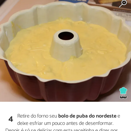
Retire do forno seu
bolo de puba do nordeste
e
4
deixe esfriar um pouco antes de desenformar.
Depois é só se deliciar com esta receitinha e dizer nos