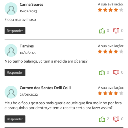
Carina Soares
A sua avaliação:
16/02/2023
Ficou maravilhoso
Responder
0
0
Tamires
A sua avaliação:
10/12/2022
Não tenho balança, vc tem a medida em xícaras?
Responder
0
0
Carmen dos Santos Delli Colli
A sua avaliação:
23/06/2022
Meu bolo ficou gostoso mais queria aquele que fica molinho por fora
e branquinho por dentro,vc tem a receita certa pra fazer assim?
Responder
2
0