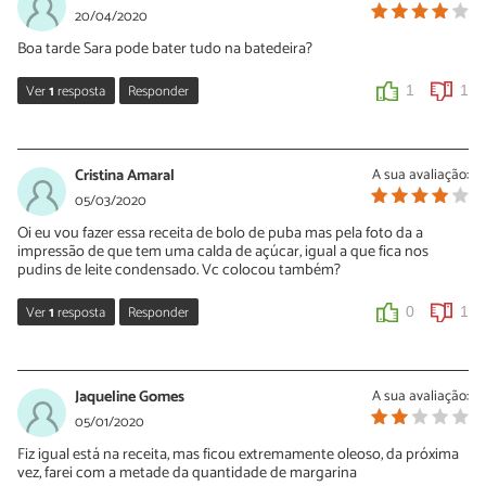
OI Nathália. Precisa sim, no ponto 1 indicamos: "bata as claras
20/04/2020
com o sal até ficarem firmes". Experimente e conte para nós o
Boa tarde Sara pode bater tudo na batedeira?
que você achou!
Ver
1
resposta
Responder
1
1
0
1
Sara Silva
21/04/2020
Cristina Amaral
A sua avaliação:
Oi Elielma, não aconselhamos pois a massa é muito densa. Prefira
05/03/2020
bater na mão.
Oi eu vou fazer essa receita de bolo de puba mas pela foto da a
impressão de que tem uma calda de açúcar, igual a que fica nos
0
2
pudins de leite condensado. Vc colocou também?
Ver
1
resposta
Responder
0
1
Sara Silva
06/03/2020
Jaqueline Gomes
A sua avaliação:
Oi Cristina. A foto é ilustrativa, mas você pode banhar o bolo com
05/01/2020
calda de açúcar após pronto. Experimente e bom apetite!
Fiz igual está na receita, mas ficou extremamente oleoso, da próxima
vez, farei com a metade da quantidade de margarina
0
0