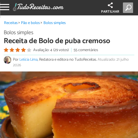
PARTILHAR
Receitas
Pão e bolos
Bolos simples
Bolos simples
Receita de Bolo de puba cremoso
Avaliação: 4 (29 votos)
55 comentários
Por
Letícia Lima
, Redatora e editora no TudoReceitas.
Atualizado: 21 julho
2026