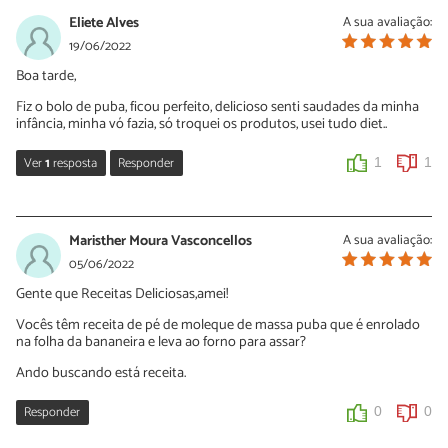
Eliete Alves
A sua avaliação:
19/06/2022
Boa tarde,
Fiz o bolo de puba, ficou perfeito, delicioso senti saudades da minha
infância, minha vó fazia, só troquei os produtos, usei tudo diet..
Ver
1
resposta
Responder
1
1
Regina de Oliveira Macedo.
17/06/2024
Maristher Moura Vasconcellos
A sua avaliação:
Eliete como conseguiu trocar os ingredientes por *diet*. Sou
05/06/2022
diabética mas adoro bolos, sucos, sorvetes, pudins etc. etc. Veja
Gente que Receitas Deliciosas,amei!
de quantas coisas estou privada!!!!!!!
Vocês têm receita de pé de moleque de massa puba que é enrolado
0
0
na folha da bananeira e leva ao forno para assar?
Ando buscando está receita.
Responder
0
0