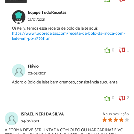
Equipe TudoReceitas
27/01/2021
Oi Kelly, temos essa receita de bolo de leite aqui:
https://www.tudoreceitas.com/receita-de-bolo-da-moca-com-
leite-em-po-8379.html
0
1
Flávio
02/03/2021
Adoro o Bolo de leite bem cremoso, consistência suculenta
0
2
ISRAEL NERI DA SILVA
A sua avaliação:
04/01/2021
A FORMA DEVE SER UNTADA COM ÓLEO OU MARGARINA? E VC