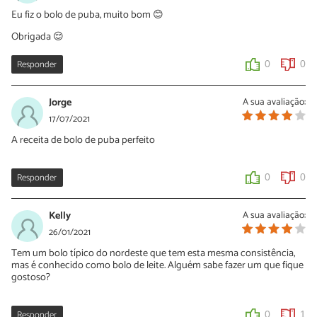
Eu fiz o bolo de puba, muito bom 😊
Obrigada 😌
Responder
0
0
Jorge
A sua avaliação:
17/07/2021
A receita de bolo de puba perfeito
Responder
0
0
Kelly
A sua avaliação:
26/01/2021
Tem um bolo típico do nordeste que tem esta mesma consistência,
mas é conhecido como bolo de leite. Alguém sabe fazer um que fique
gostoso?
Responder
0
1