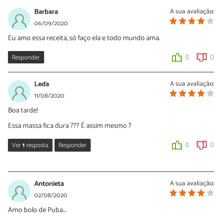
09/10/2020
Barbara
A sua avaliação:
Oi Letícia, isso que o bolo pingou não é gordura, é a calda dele
06/09/2020
mesmo. Esta não é uma receita de bolo fofinho, ele fica
Eu amo essa receita, só faço ela e todo mundo ama.
semelhante a pudim por isso é normal que liberte alguns líquidos.
O que vocês acharam do sabor?
Responder
0
0
1
2
Leda
A sua avaliação:
11/08/2020
Boa tarde!
Essa massa fica dura ??? É assim mesmo ?
Ver
1
resposta
Responder
0
0
Sara Silva
12/08/2020
Antonieta
A sua avaliação:
Oi Leda, esse não é um bolo fofinho por isso a massa fica durinha
02/08/2020
sim.
Amo bolo de Puba...
0
0