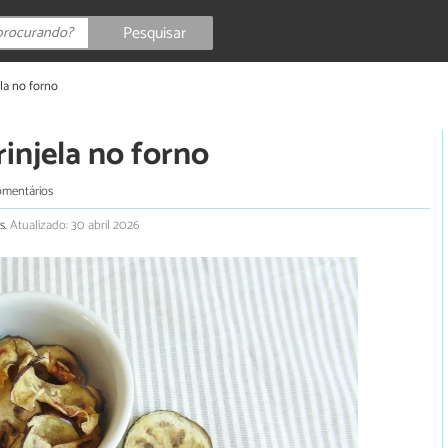
Pesquisar
ela no forno
rinjela no forno
omentários
s.
Atualizado: 30 abril 2026