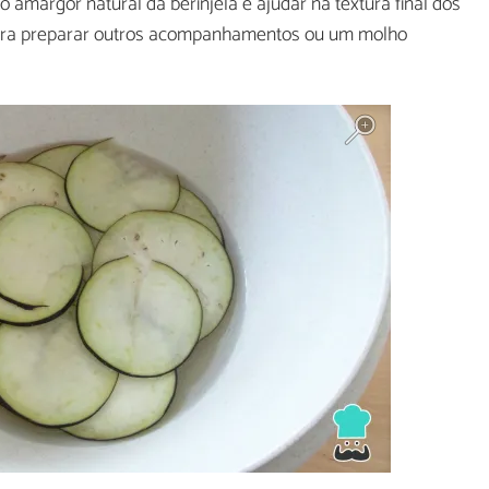
o amargor natural da berinjela e ajudar na textura final dos
para preparar outros acompanhamentos ou um molho