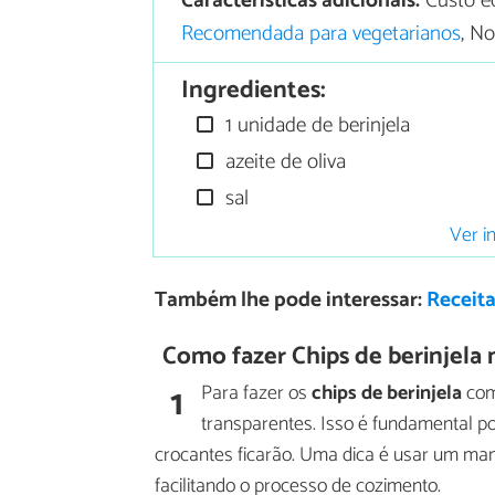
Características adicionais:
Custo e
Recomendada para vegetarianos
, No
Ingredientes:
1 unidade de berinjela
azeite de oliva
sal
Ver i
Também lhe pode interessar:
Receita
Como fazer Chips de berinjela 
1
Para fazer os
chips de berinjela
come
transparentes. Isso é fundamental po
crocantes ficarão. Uma dica é usar um man
facilitando o processo de cozimento.