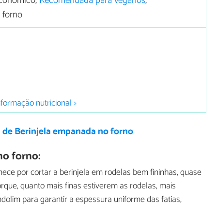
conômico,
Recomendada para veganos
,
 forno
nformação nutricional >
 de Berinjela empanada no forno
no forno:
ce por cortar a berinjela em rodelas bem fininhas, quase
rque, quanto mais finas estiverem as rodelas, mais
dolim para garantir a espessura uniforme das fatias,