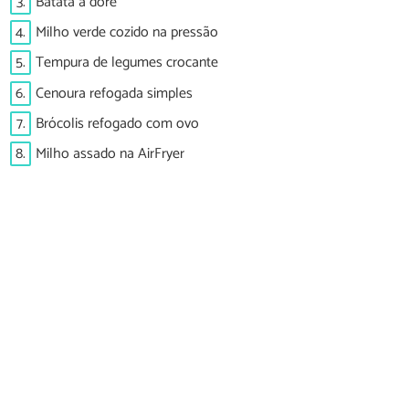
3.
Batata à dorê
4.
Milho verde cozido na pressão
5.
Tempura de legumes crocante
6.
Cenoura refogada simples
7.
Brócolis refogado com ovo
8.
Milho assado na AirFryer