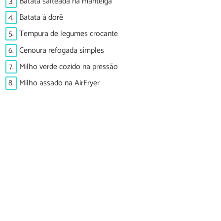
3.
Batata salteada na manteiga
4.
Batata à dorê
5.
Tempura de legumes crocante
6.
Cenoura refogada simples
7.
Milho verde cozido na pressão
8.
Milho assado na AirFryer