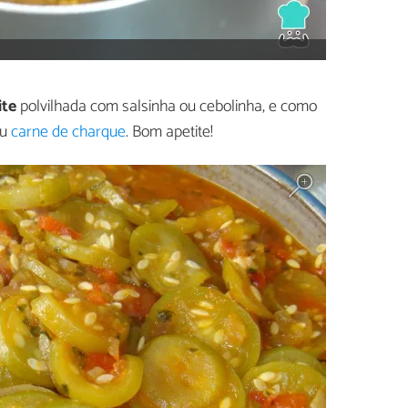
ite
polvilhada com salsinha ou cebolinha, e como
u
carne de charque
. Bom apetite!