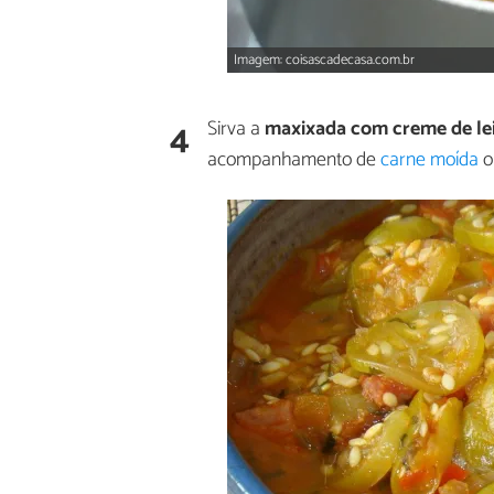
Imagem: coisascadecasa.com.br
4
Sirva a
maxixada com creme de le
acompanhamento de
carne moída
o