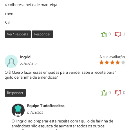
4 colheres cheias de manteiga
1 ovo
Sal
Ver
1
resposta
Responder
0
1
Sara Silva
23/03/2021
Ingrid
A sua avaliação:
Oi Evelyn, obrigada por compartilhar essas dicas de alteração da
27/02/2021
receita. Continue preparando nossas sugestões e dizendo o que
Olá! Quero fazer essas empadas para vender sabe a receita para 1
você acha!
quilo de farinha de amendoas?
0
0
Responder
0
0
Equipe TudoReceitas
01/03/2021
Oi Ingrid, ao preparar esta receita com 1 quilo de farinha de
amêndoas não esqueça de aumentar todos os outros