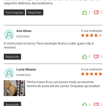
Saquinho deliciosa. Aprovadissima
Ver
1
resposta
Responder
2
0
Ana
11/05/2026
Ana Abreu
A sua avaliação:
Você colocou na air fryer por 15 minutos. A quantos graus celcius
03/11/2021
?
A minha está no forno. Para resultado final é o valor gasto não é
rentável.
0
0
Responder
0
0
Lucia Albanio
A sua avaliação:
01/08/2021
Minha massa ficou um pouco mole, acrescentei
farinha de aveia até dar ponto. Empadas aprovadas!
Responder
0
0