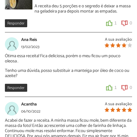
A receita deu 5 porções e o segredo é deixar a massa
na geladeira para depois montar as empadas.
Responder
1
0
Ana Reis
A sua avaliação:
13/02/2023
Ótima essa receita! Fica deliciosa, porém o meu ficou um pouco
oleosa…
Tenho uma dúvida, posso substituir a manteiga por óleo de coco ou
azeite?
Responder
1
0
Acantha
A sua avaliação:
06/10/2022
Acabei de fazer a receita. A minha massa ficou mole, bem diferente da
massa da foto! Então acrescentei uma colher de farinha de linhaça.
Continuou mole mas resolvi enformar. Ficou simplesmente
DELICIOSA. Por aqui nós amamos demais. Fiz ma air fryer por 15 min.