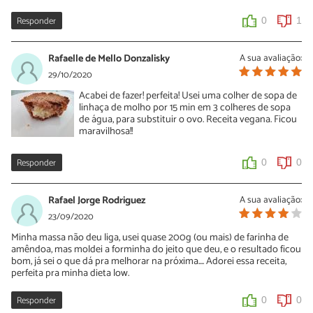
Responder
0
1
Rafaelle de Mello Donzalisky
A sua avaliação:
29/10/2020
Acabei de fazer! perfeita! Usei uma colher de sopa de
linhaça de molho por 15 min em 3 colheres de sopa
de água, para substituir o ovo. Receita vegana. Ficou
maravilhosa!!
Responder
0
0
Rafael Jorge Rodriguez
A sua avaliação:
23/09/2020
Minha massa não deu liga, usei quase 200g (ou mais) de farinha de
amêndoa, mas moldei a forminha do jeito que deu, e o resultado ficou
bom, já sei o que dá pra melhorar na próxima.... Adorei essa receita,
perfeita pra minha dieta low.
Responder
0
0