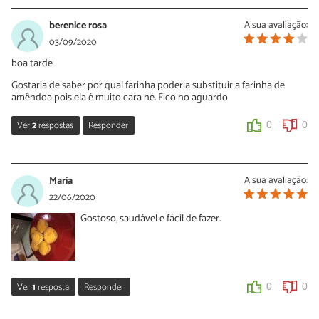
berenice rosa
A sua avaliação:
03/09/2020
boa tarde
Gostaria de saber por qual farinha poderia substituir a farinha de
amêndoa pois ela é muito cara né. Fico no aguardo
Ver
2
respostas
Responder
0
0
Sara Silva
07/09/2020
Maria
A sua avaliação:
Oi Berenice, não encontramos nenhum substituto equivalente da
22/06/2020
farinha de amêndoa para usar nesta receita porque ela tem
Gostoso, saudável e fácil de fazer.
propriedades muito características.
0
0
Kelli
Ver
1
resposta
Responder
0
0
02/02/2021
Sara Silva