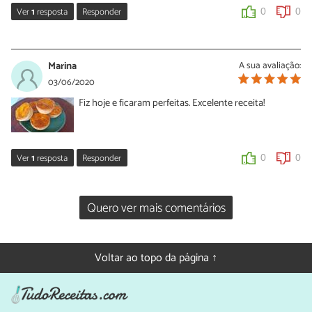
Ver
1
resposta
Responder
0
0
Sara Silva
15/06/2020
Marina
A sua avaliação:
Oi Denise, leva sim! Coloque uma pitada de sal quando estiver
03/06/2020
misturando os ingredientes da massa. Experimente e conte para
Fiz hoje e ficaram perfeitas. Excelente receita!
nós o que você achou desta receita de empada low carb!
0
0
Ver
1
resposta
Responder
0
0
Sara Silva
Quero ver mais comentários
03/06/2020
Oi Marina, ficaram lindas suas empadas! Que bom que você
gostou! Obrigada pelo comentário e foto.
Voltar ao topo da página ↑
0
0