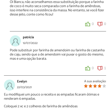
Oi Bianca, não aconselhamos essa substituição porque a farinha
de coco é muito seca comparada com a farinha de amêndoas,
isso interfere na consistência da massa. No entanto, se você fizer
desse jeito, conte como ficou!
0
0
patricia
12/07/2022
Pode substituir por farinha de amendoim ou farinha de castanha
de caju, sendo que a de amendoim vai puxar o gosto do mesmo,
mas e uma opção barata.
0
1
Evelyn
A sua avaliação:
22/03/2021
Eu modifiquei um pouco a receita e as empadas ficaram ótimas e
renderam 6 empadas.
Coloquei 2 xc e 2 colheres de farinha de amêndoas