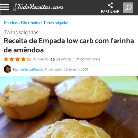
PARTILHAR
Receitas
Pão e bolos
Tortas salgadas
Tortas salgadas
Receita de Empada low carb com farinha
de amêndoa
Avaliação: 4.5 (29 votos)
72 comentários
Por
Leide Galhardo
.
Atualizado: 20 janeiro 2021