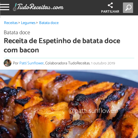
PARTILHAR
Receitas
Legumes
Batata doce
Batata doce
Receita de Espetinho de batata doce
com bacon
Por
Patti Sunflower
, Colaboradora TudoReceitas.
1 outubro 2019