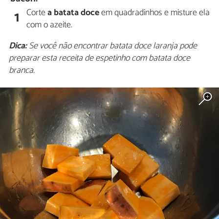
Corte
a batata doce
em quadradinhos e misture ela
1
com o azeite.
Dica:
Se você não encontrar batata doce laranja pode
preparar esta receita de espetinho com batata doce
branca.