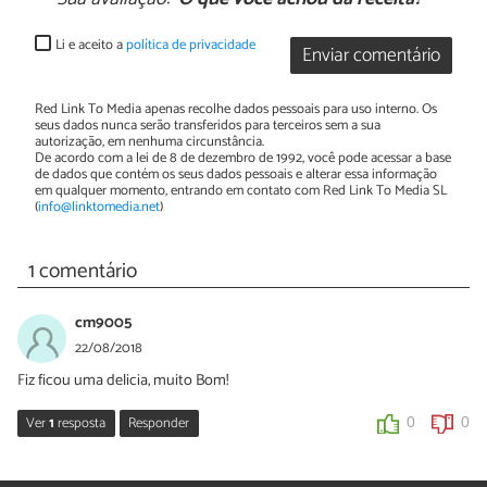
Li e aceito a
política de privacidade
Enviar comentário
Red Link To Media apenas recolhe dados pessoais para uso interno. Os
seus dados nunca serão transferidos para terceiros sem a sua
autorização, em nenhuma circunstância.
De acordo com a lei de 8 de dezembro de 1992, você pode acessar a base
de dados que contém os seus dados pessoais e alterar essa informação
em qualquer momento, entrando em contato com Red Link To Media SL
(
info@linktomedia.net
)
1 comentário
cm9005
22/08/2018
Fiz ficou uma delicia, muito Bom!
Ver
1
resposta
Responder
0
0
Sara Silva