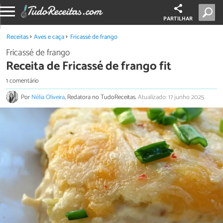
PARTILHAR
Receitas
Aves e caça
Fricassé de frango
Fricassé de frango
Receita de Fricassé de frango fit
1 comentário
Por
Nélia Oliveira
, Redatora no TudoReceitas.
Atualizado: 17 junho 2025