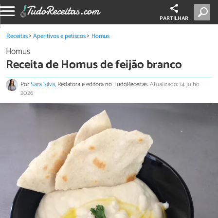
PARTILHAR
Receitas
Aperitivos e petiscos
Homus
Homus
Receita de Homus de feijão branco
Por
Sara Silva
, Redatora e editora no TudoReceitas.
Atualizado: 14 julho
2026