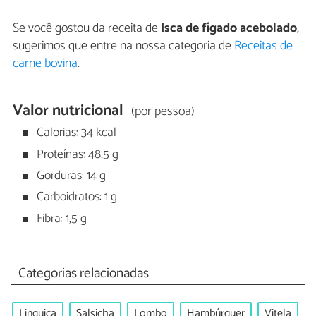
Se você gostou da receita de
Isca de fígado acebolado
,
sugerimos que entre na nossa categoria de
Receitas de
carne bovina
.
Valor nutricional
(por pessoa)
Calorias: 34 kcal
Proteínas: 48,5 g
Gorduras: 14 g
Carboidratos: 1 g
Fibra: 1,5 g
Categorias relacionadas
Linguiça
Salsicha
Lombo
Hambúrguer
Vitela