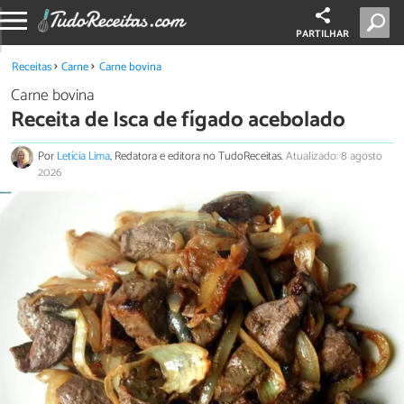
PARTILHAR
Receitas
Carne
Carne bovina
Carne bovina
Receita de Isca de fígado acebolado
Por
Letícia Lima
, Redatora e editora no TudoReceitas.
Atualizado: 8 agosto
2026