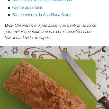
Pão caseiro simples de microondas
;
Pão de pizza fácil
;
Pão de minuto da Ana Maria Braga
.
Dica:
Desenforme o pão assim que o retirar do forno
para evitar que fique úmido e com consistência de
borracha devido ao vapor.