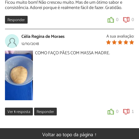
Ficou muito bom! Não cresceu muito. Mas de um ótimo sabor e
consistência. Adorei porque é realmente fácil de fazer. Gratidão.
Responder
0
0
Célia Regina de Moraes
A sua avaliação:
12/10/2018
COMO FAÇO PÃES COM MASSA MADRE.
Ver
1
resposta
Responder
0
1
Sara Silva
15/10/2018
Voltar ao topo da página ↑