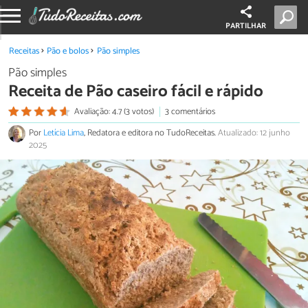
PARTILHAR
Receitas
Pão e bolos
Pão simples
Pão simples
Receita de Pão caseiro fácil e rápido
Avaliação: 4.7 (3 votos)
3 comentários
Por
Letícia Lima
, Redatora e editora no TudoReceitas.
Atualizado: 12 junho
2025