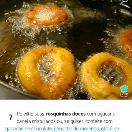
Polvilhe suas
rosquinhas doces
com açúcar e
7
canela misturados ou, se quiser, confeite com
ganache de chocolate
,
ganache de morango
,
glacê de