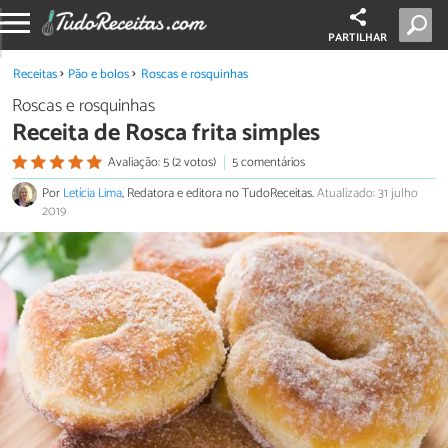
PARTILHAR
Receitas
Pão e bolos
Roscas e rosquinhas
Roscas e rosquinhas
Receita de Rosca frita simples
Avaliação: 5 (2 votos)
5 comentários
Por
Letícia Lima
, Redatora e editora no TudoReceitas.
Atualizado: 31 julho
2019