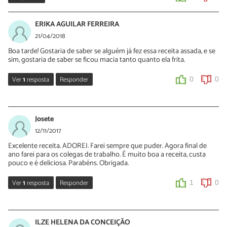
ERIKA AGUILAR FERREIRA
21/04/2018
Boa tarde! Gostaria de saber se alguém já fez essa receita assada, e se
sim, gostaria de saber se ficou macia tanto quanto ela frita.
Ver
1
resposta
Responder
0
0
solange
21/05/2019
Josete
oi erika, a massa fica macia sim, muito gostosa!! melhor comer no
12/11/2017
dia em que preparou, porque fica um pouco ressequida no dia
Excelente receita. ADOREI. Farei sempre que puder. Agora final de
seguinte
ano farei para os colegas de trabalho. É muito boa a receita, custa
pouco e é deliciosa. Parabéns. Obrigada.
0
0
Ver
1
resposta
Responder
1
0
Sara Silva
13/11/2017
ILZE HELENA DA CONCEIÇÃO