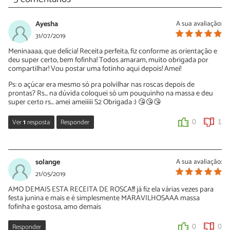
Ayesha
A sua avaliação:
31/07/2019
Meninaaaa, que delícia! Receita perfeita, fiz conforme as orientação e
deu super certo, bem fofinha! Todos amaram, muito obrigada por
compartilhar! Vou postar uma fotinho aqui depois! Amei!
Ps: o açúcar era mesmo só pra polvilhar nas roscas depois de
prontas? Rs... na dúvida coloquei só um pouquinho na massa e deu
super certo rs... amei ameiiiii S2 Obrigada :) 😘😘😘
Ver
1
resposta
Responder
0
1
Sara Silva
31/07/2019
solange
A sua avaliação:
Oi Ayesha, que bom que você gostou da nossa receita de rosca
21/05/2019
frita simples! O açúcar vai junto com a farinha. Obrigada pelo seu
AMO DEMAIS ESTA RECEITA DE ROSCA!!! já fiz ela várias vezes para
comentário e ficamos no aguardo da foto de rosca frita simples
festa junina e mais e é simplesmente MARAVILHOSAAA massa
🙂
fofinha e gostosa, amo demais
0
0
Responder
0
0