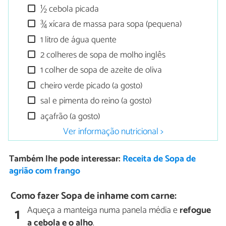
½ cebola picada
¾ xícara de massa para sopa (pequena)
1 litro de água quente
2 colheres de sopa de molho inglês
1 colher de sopa de azeite de oliva
cheiro verde picado (a gosto)
sal e pimenta do reino (a gosto)
açafrão (a gosto)
Ver informação nutricional >
Também lhe pode interessar:
Receita de Sopa de
agrião com frango
Como fazer Sopa de inhame com carne:
Aqueça a manteiga numa panela média e
refogue
1
a cebola e o alho
.