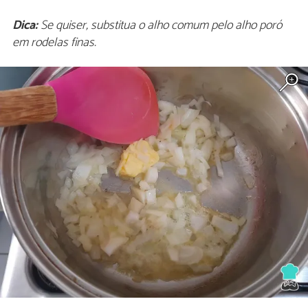
Dica:
Se quiser, substitua o alho comum pelo alho poró
em rodelas finas.