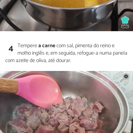
Tempere
a carne
com sal, pimenta do reino e
4
molho inglês e, em seguida, refogue-a numa panela
com azeite de oliva, até dourar.