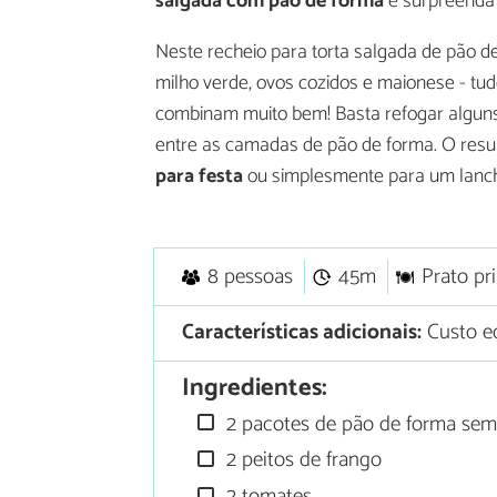
salgada com pão de forma
e surpreenda 
Neste recheio para torta salgada de pão de
milho verde, ovos cozidos e maionese - t
combinam muito bem! Basta refogar alguns
entre as camadas de pão de forma. O resu
para festa
ou simplesmente para um lanche
8 pessoas
45m
Prato pri
Características adicionais:
Custo e
Ingredientes:
2 pacotes de pão de forma sem
2 peitos de frango
2 tomates