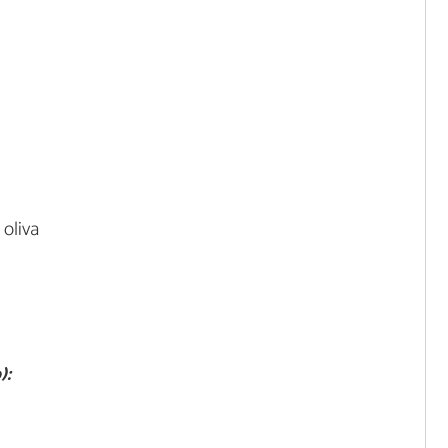
 oliva
):