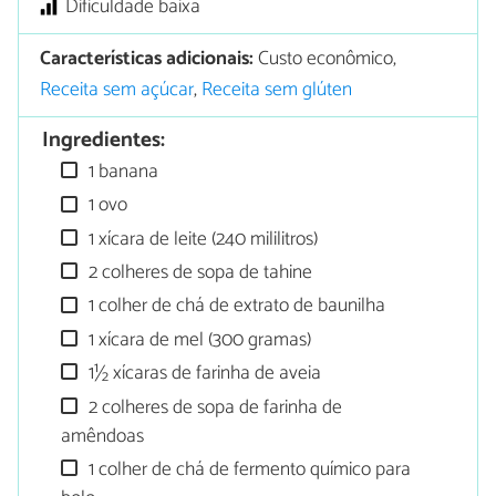
Dificuldade baixa
Características adicionais:
Custo econômico,
Receita sem açúcar
,
Receita sem glúten
Ingredientes:
1 banana
1 ovo
1 xícara de leite (240 mililitros)
2 colheres de sopa de tahine
1 colher de chá de extrato de baunilha
1 xícara de mel (300 gramas)
1½ xícaras de farinha de aveia
2 colheres de sopa de farinha de
amêndoas
1 colher de chá de fermento químico para