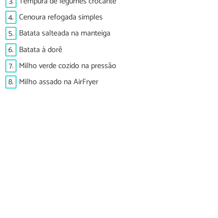
3.
Tempura de legumes crocante
4.
Cenoura refogada simples
5.
Batata salteada na manteiga
6.
Batata à dorê
7.
Milho verde cozido na pressão
8.
Milho assado na AirFryer