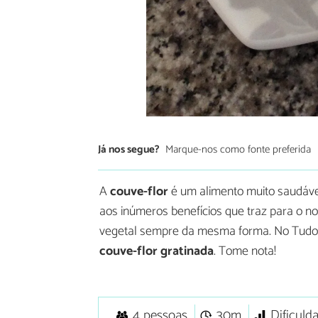
Já nos segue?
Marque-nos como fonte preferida
A
couve-flor
é um alimento muito saudáve
aos inúmeros benefícios que traz para o n
vegetal sempre da mesma forma. No TudoR
couve-flor gratinada
. Tome nota!
4 pessoas
30m
Dificuld