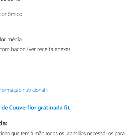
conômico
lor média
com bacon (ver receita anexa)
nformação nutricional >
 de Couve-flor gratinada fit
da:
tindo que tem à mão todos os utensílios necessários para