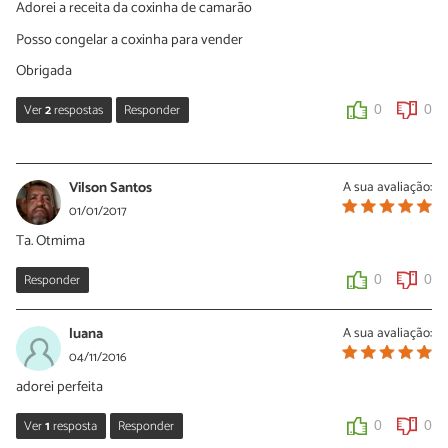
Adorei a receita da coxinha de camarão
Posso congelar a coxinha para vender
Obrigada
Ver
2
respostas
Responder
0
0
Sara Silva
08/01/2020
Vilson Santos
A sua avaliação:
Oi Bianca, obrigada pelo seu comentário. Pode congelar sim!
01/01/2017
Quando preparar suba foto das suas coxinhas prontas.
Ta. Otmima
0
0
Responder
0
0
Bianca Couthi
luana
A sua avaliação:
08/01/2020
04/11/2016
Obrigada vou fazer e te envio
adorei perfeita
0
0
Ver
1
resposta
Responder
0
0