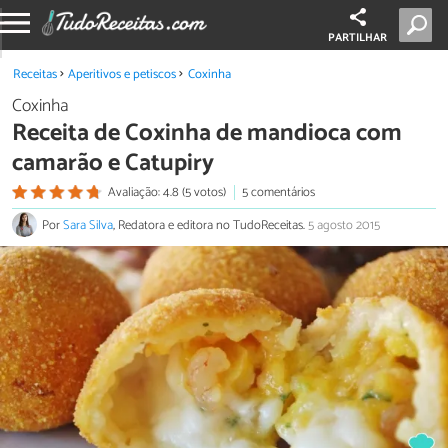
PARTILHAR
Receitas
Aperitivos e petiscos
Coxinha
Coxinha
Receita de Coxinha de mandioca com
camarão e Catupiry
Avaliação: 4.8 (5 votos)
5 comentários
Por
Sara Silva
, Redatora e editora no TudoReceitas.
5 agosto 2015