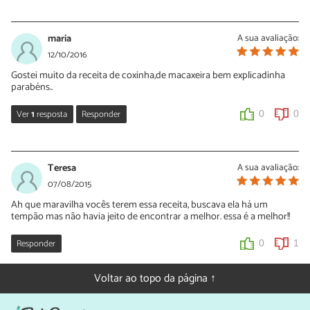
Nídia Figueira
07/11/2016
maria
A sua avaliação:
Oi Luana!
12/10/2016
Que bom que gostou da receita! :) Da próxima vez partilhe uma
Gostei muito da receita de coxinha,de macaxeira bem explicadinha
fotografia do resultado, valeu?
parabéns..
Obrigada pelo comentário e continue acompanhando as nossas
Ver
1
resposta
Responder
0
0
sugestões!
Nídia Figueira
0
0
13/10/2016
Teresa
A sua avaliação:
Oi Maria!
07/08/2015
Muito obrigada pelo seu comentário! Continue nos
Ah que maravilha vocês terem essa receita, buscava ela há um
acompanhando :)
tempão mas não havia jeito de encontrar a melhor. essa é a melhor!!
0
0
Responder
0
1
Voltar ao topo da página ↑