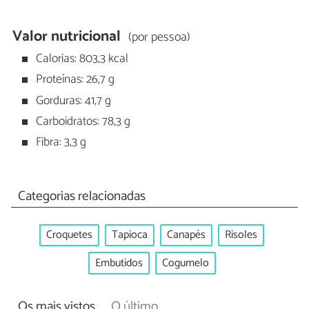
Valor nutricional
(por pessoa)
Calorias: 803,3 kcal
Proteínas: 26,7 g
Gorduras: 41,7 g
Carboidratos: 78,3 g
Fibra: 3,3 g
Categorias relacionadas
Croquetes
Tapioca
Canapés
Risoles
Embutidos
Cogumelo
Os mais vistos
O último