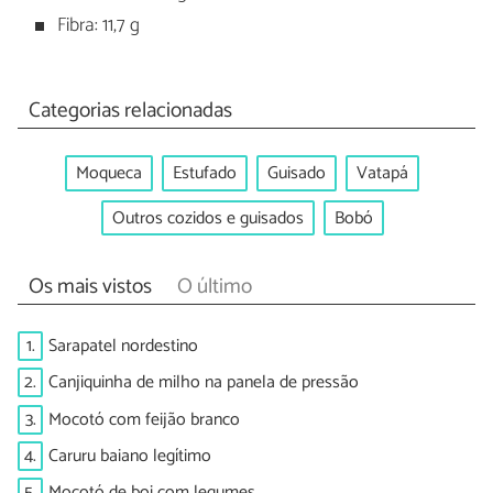
Fibra: 11,7 g
Categorias relacionadas
Moqueca
Estufado
Guisado
Vatapá
Outros cozidos e guisados
Bobó
Os mais vistos
O último
1.
Sarapatel nordestino
2.
Canjiquinha de milho na panela de pressão
3.
Mocotó com feijão branco
4.
Caruru baiano legítimo
5.
Mocotó de boi com legumes