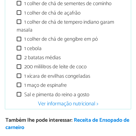
1 colher de chá de sementes de cominho
1 colher de chá de açafrão
1 colher de chá de tempero indiano garam
masala
1 colher de chá de gengibre em pó
1 cebola
2 batatas médias
200 mililitros de leite de coco
1 xícara de ervilhas congeladas
1 maço de espinafre
Sal e pimenta do reino a gosto
Ver informação nutricional >
Também lhe pode interessar:
Receita de Ensopado de
carneiro