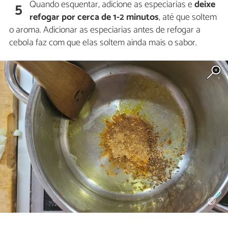
Quando esquentar, adicione as especiarias e
deixe
5
refogar por cerca de 1-2 minutos
, até que soltem
o aroma. Adicionar as especiarias antes de refogar a
cebola faz com que elas soltem ainda mais o sabor.