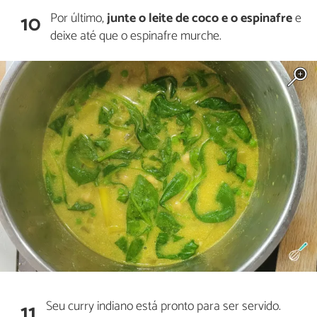
Por último,
junte o leite de coco e o espinafre
e
10
deixe até que o espinafre murche.
Seu curry indiano está pronto para ser servido.
11