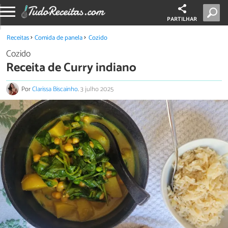
PARTILHAR
Receitas
Comida de panela
Cozido
Cozido
Receita de Curry indiano
Por
Clarissa Biscainho
.
3 julho 2025