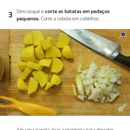
Descasque e
corte as batatas em pedaços
3
pequenos.
Corte a cebola em cubinhos.
Em uma panela, leve a manteiga para derreter.