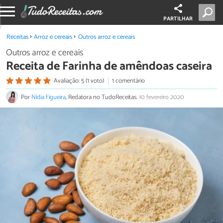
PARTILHAR
Receitas
Arroz e cereais
Outros arroz e cereais
Outros arroz e cereais
Receita de Farinha de amêndoas caseira
Avaliação: 5 (1 voto)
1 comentário
Por
Nídia Figueira
, Redatora no TudoReceitas.
10 fevereiro 2020