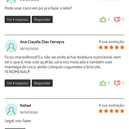
Pode usar coco em pó pra fazer o leite?
Ver
1
resposta
Responder
0
0
Sara Silva
05/06/2020
Ana Claudia Dias Ferreyra
A sua avaliação:
Oi Isabel não testámos desse jeito! Se você fizer, conte para nós o
28/05/2020
que achou.
Ficou maravilhoso!! Eu não sei onde achar levedura nutricional, nem
sei o que é, mas usei açafrão, sal e noz moscada e também usei
0
0
manteiga de coco, ainda coloquei cogumelos e brócolis,
FENOMENAL!!!
Ver
1
resposta
Responder
0
0
Sara Silva
29/05/2020
Rafael
A sua avaliação:
Oi Ana Claudia, que bom que você gostou! A levedura nutricional
19/02/2020
é um ingrediente em pó que tem gosto de queijo.
Legal, vou fazer.
0
0