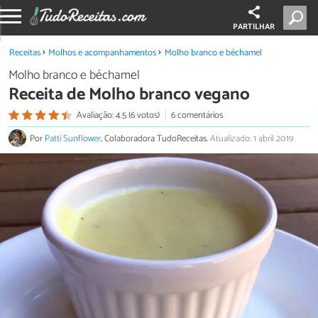
PARTILHAR
Receitas
Molhos e acompanhamentos
Molho branco e béchamel
Molho branco e béchamel
Receita de Molho branco vegano
Avaliação: 4.5 (6 votos)
6 comentários
Por
Patti Sunflower
, Colaboradora TudoReceitas.
Atualizado: 1 abril 2019