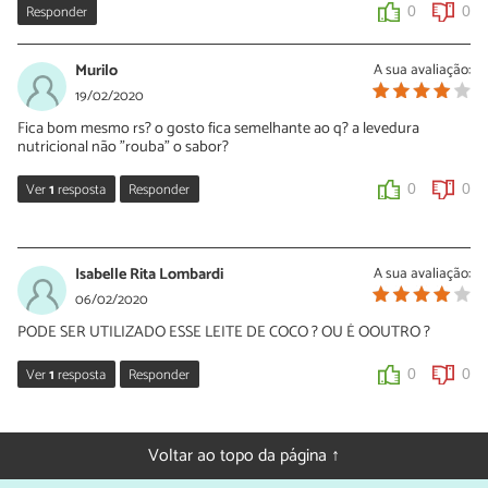
Responder
0
0
Murilo
A sua avaliação:
19/02/2020
Fica bom mesmo rs? o gosto fica semelhante ao q? a levedura
nutricional não "rouba" o sabor?
Ver
1
resposta
Responder
0
0
Sara Silva
20/02/2020
Isabelle Rita Lombardi
A sua avaliação:
Oi Murillo, a levedura nutricional tem gostinho semelhante a
06/02/2020
queijo parmesão por isso o molho branco ficará mais saboroso.
PODE SER UTILIZADO ESSE LEITE DE COCO ? OU É OOUTRO ?
Experimente e conte para nós o que você achou!
Ver
1
resposta
Responder
0
0
0
0
Sara Silva
06/02/2020
Voltar ao topo da página ↑
Oi Isabelle, pode usar leite de coco de vidrinho, sim.