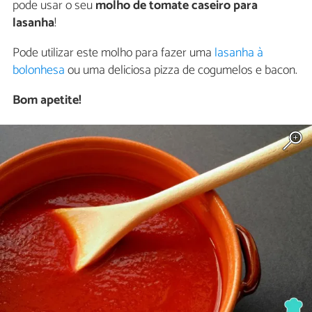
pode usar o seu
molho de tomate caseiro para
lasanha
!
Pode utilizar este molho para fazer uma
lasanha à
bolonhesa
ou uma deliciosa pizza de cogumelos e bacon.
Bom apetite!