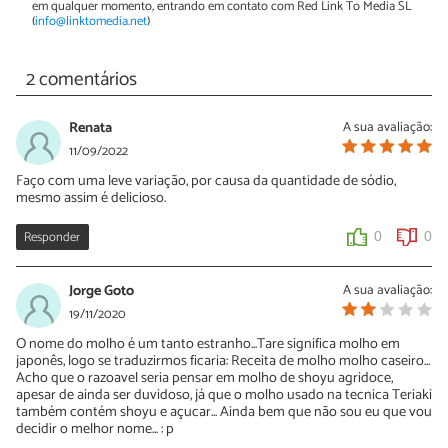
em qualquer momento, entrando em contato com Red Link To Media SL
(
info@linktomedia.net
)
2 comentários
Renata
A sua avaliação:
11/09/2022
Faço com uma leve variação, por causa da quantidade de sódio,
mesmo assim é delicioso.
Responder
0
0
Jorge Goto
A sua avaliação:
19/11/2020
O nome do molho é um tanto estranho...Tare significa molho em
japonês, logo se traduzirmos ficaria: Receita de molho molho caseiro...
Acho que o razoavel seria pensar em molho de shoyu agridoce,
apesar de ainda ser duvidoso, já que o molho usado na tecnica Teriaki
também contém shoyu e açucar... Ainda bem que não sou eu que vou
decidir o melhor nome... : p