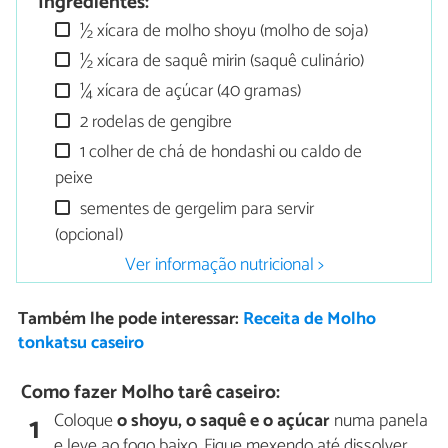
Ingredientes:
½ xícara de molho shoyu (molho de soja)
½ xícara de saquê mirin (saquê culinário)
¼ xícara de açúcar (40 gramas)
2 rodelas de gengibre
1 colher de chá de hondashi ou caldo de
peixe
sementes de gergelim para servir
(opcional)
Ver informação nutricional >
Também lhe pode interessar:
Receita de Molho
tonkatsu caseiro
Como fazer Molho tarê caseiro:
Coloque
o shoyu, o saquê e o açúcar
numa panela
1
e leve ao fogo baixo. Fique mexendo até dissolver