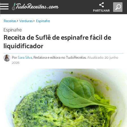
PARTILHAR
Receitas
Verduras
Espinafre
Espinafre
Receita de Suflê de espinafre fácil de
liquidificador
Por
Sara Silva
, Redatora e editora no TudoReceitas.
Atualizado: 20 junho
2026