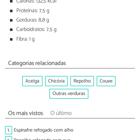
Calorias: 132,5 kcal
Proteínas: 7,5 g
Gorduras: 8,8 g
Carboidratos: 7,5 g
Fibra: 1 g
Categorias relacionadas
Acelga
Chicória
Repolho
Couve
Outras verduras
Os mais vistos
O último
1.
Espinafre refogado com alho