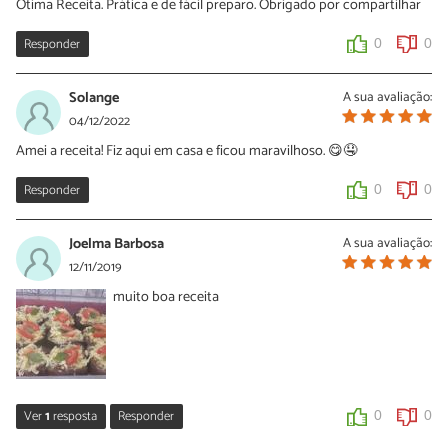
Ótima Receita. Prática e de fácil preparo. Obrigado por compartilhar
Responder
0
0
Solange
A sua avaliação:
04/12/2022
Amei a receita! Fiz aqui em casa e ficou maravilhoso. 😋🤤
Responder
0
0
Joelma Barbosa
A sua avaliação:
12/11/2019
muito boa receita
Ver
1
resposta
Responder
0
0