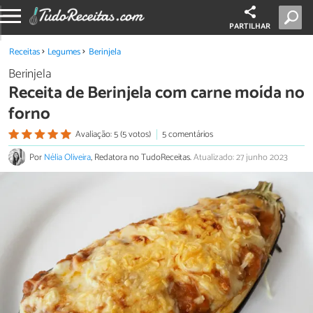
PARTILHAR
Receitas
Legumes
Berinjela
Berinjela
Receita de Berinjela com carne moída no
forno
Avaliação: 5 (5 votos)
5 comentários
Por
Nélia Oliveira
, Redatora no TudoReceitas.
Atualizado: 27 junho 2023