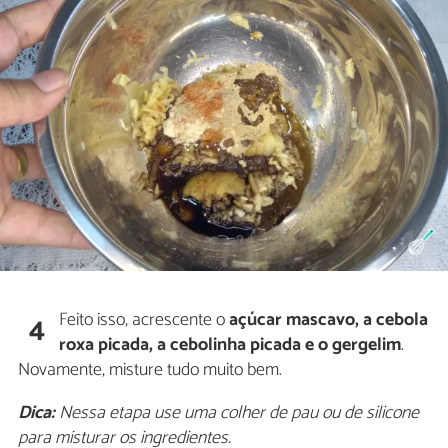
Feito isso, acrescente o
açúcar mascavo, a cebola
4
roxa picada, a cebolinha picada e o gergelim
.
Novamente, misture tudo muito bem.
Dica:
Nessa etapa use uma colher de pau ou de silicone
para misturar os ingredientes.