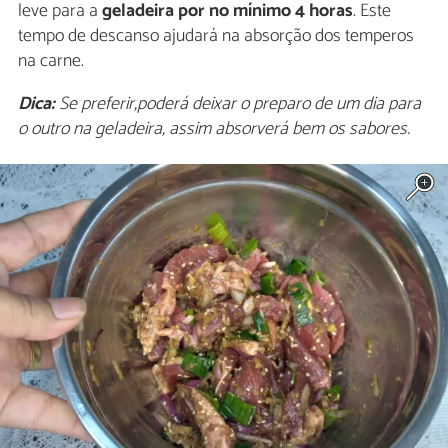
leve para a
geladeira por no mínimo 4 horas
. Este
tempo de descanso ajudará na absorção dos temperos
na carne.
Dica:
Se preferir,poderá deixar o preparo de um dia para
o outro na geladeira, assim absorverá bem os sabores.