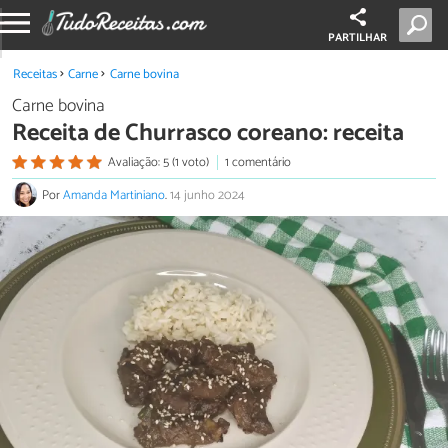
PARTILHAR
Receitas
Carne
Carne bovina
Carne bovina
Receita de Churrasco coreano: receita
Avaliação: 5 (1 voto)
1 comentário
Por
Amanda Martiniano
.
14 junho 2024