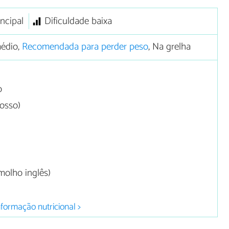
incipal
Dificuldade baixa
édio,
Recomendada para perder peso
, Na grelha
o
rosso)
molho inglês)
nformação nutricional >