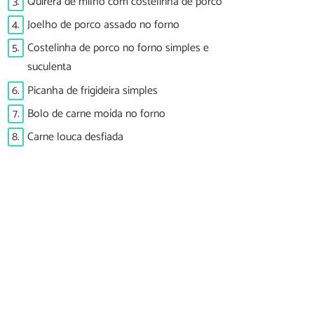
3.
Quirera de milho com costelinha de porco
4.
Joelho de porco assado no forno
5.
Costelinha de porco no forno simples e
suculenta
6.
Picanha de frigideira simples
7.
Bolo de carne moída no forno
8.
Carne louca desfiada