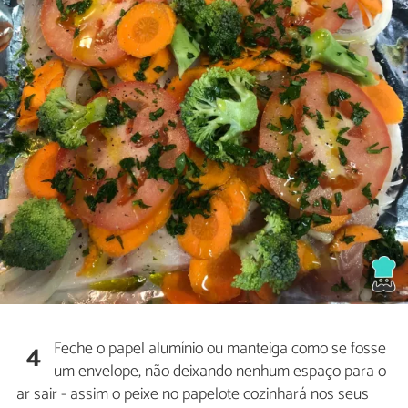
Feche o papel alumínio ou manteiga como se fosse
4
um envelope, não deixando nenhum espaço para o
ar sair - assim o peixe no papelote cozinhará nos seus