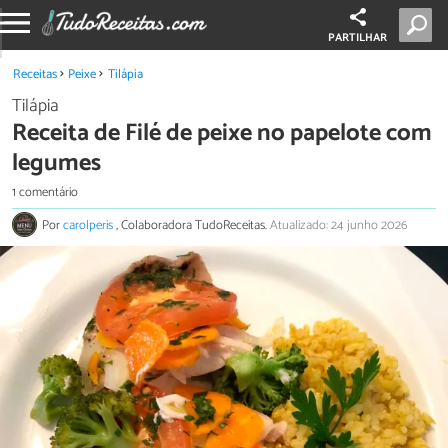
PARTILHAR
Receitas
Peixe
Tilápia
Tilápia
Receita de Filé de peixe no papelote com
legumes
1 comentário
Por
carolperis
, Colaboradora TudoReceitas.
Atualizado: 24 junho 2026