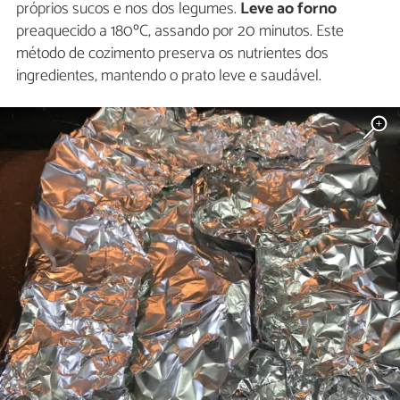
próprios sucos e nos dos legumes.
Leve ao forno
preaquecido a 180ºC, assando por 20 minutos. Este
método de cozimento preserva os nutrientes dos
ingredientes, mantendo o prato leve e saudável.