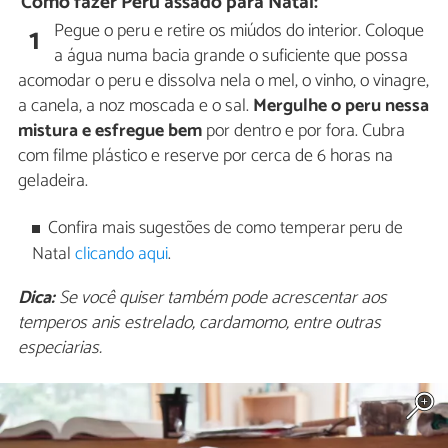
Como fazer Peru assado para Natal:
Pegue o peru e retire os miúdos do interior. Coloque
1
a água numa bacia grande o suficiente que possa
acomodar o peru e dissolva nela o mel, o vinho, o vinagre,
a canela, a noz moscada e o sal.
Mergulhe o peru nessa
mistura e esfregue bem
por dentro e por fora. Cubra
com filme plástico e reserve por cerca de 6 horas na
geladeira.
Confira mais sugestões de como temperar peru de
Natal
clicando aqui
.
Dica:
Se você quiser também pode acrescentar aos
temperos anis estrelado, cardamomo, entre outras
especiarias.