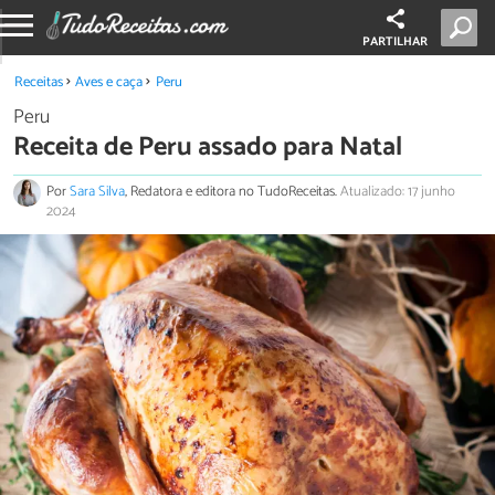
PARTILHAR
Receitas
Aves e caça
Peru
Peru
Receita de Peru assado para Natal
Por
Sara Silva
, Redatora e editora no TudoReceitas.
Atualizado: 17 junho
2024