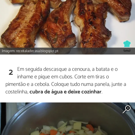
Imagem: receitaladecasa.blogspot.pt
Em seguida descasque a cenoura, a batata e o
2
inhame e pique em cubos. Corte em tiras o
pimentão e a cebola. Coloque tudo numa panela, junte a
costelinha,
cubra de água e deixe cozinhar
.