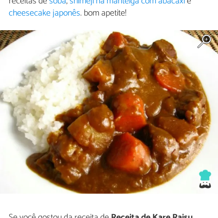
receitas de
sobá
,
shimeji na manteiga com abacaxi
e
cheesecake japonês
. bom apetite!
Se você gostou da receita de
Receita de Kare Raisu