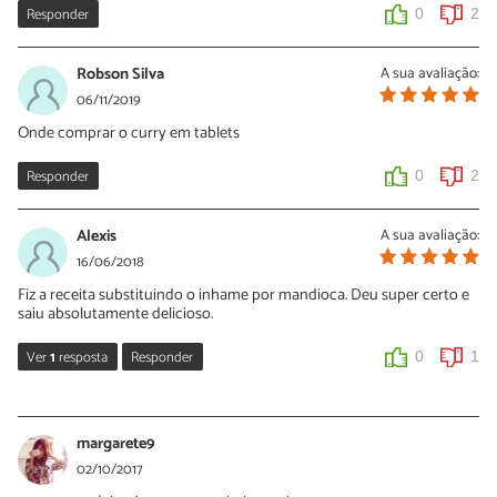
0
0
Responder
0
2
Robson Silva
A sua avaliação:
06/11/2019
Onde comprar o curry em tablets
Responder
0
2
Alexis
A sua avaliação:
16/06/2018
Fiz a receita substituindo o inhame por mandioca. Deu super certo e
saiu absolutamente delicioso.
Ver
1
resposta
Responder
0
1
Sara Silva
18/06/2018
margarete9
Oi Alexis, que bom que você gostou dessa receita! Muito obrigada
02/10/2017
pelo seu comentário e, da próxima vez que preparar, suba foto do