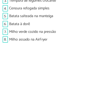
3.
Tempura de legumes crocante
4.
Cenoura refogada simples
5.
Batata salteada na manteiga
6.
Batata à dorê
7.
Milho verde cozido na pressão
8.
Milho assado na AirFryer