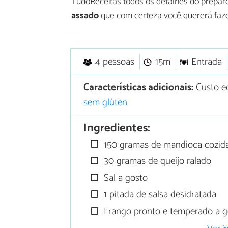
TudoReceitas todos os detalhes do preparo
assado
que com certeza você quererá faze
4 pessoas
15m
Entrada
Características adicionais:
Custo e
sem glúten
Ingredientes:
150 gramas de mandioca cozida
30 gramas de queijo ralado
Sal a gosto
1 pitada de salsa desidratada
Frango pronto e temperado a g