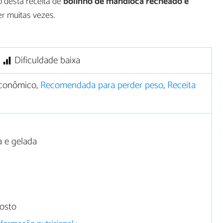
 desta receita de
bolinho de mandioca recheado e
r muitas vezes.
Dificuldade baixa
conômico,
Recomendada para perder peso
,
Receita
 e gelada
osto