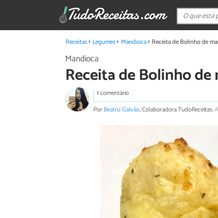
Receitas
Legumes
Mandioca
Receita de Bolinho de ma
Mandioca
Receita de Bolinho de
1 comentário
Por
Beatriz Galvão
, Colaboradora TudoReceitas.
A