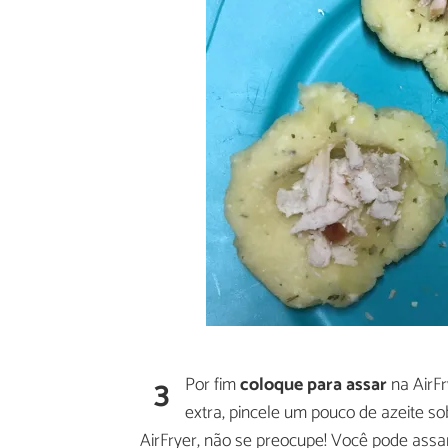
3
Por fim
coloque para assar
na AirFr
extra, pincele um pouco de azeite s
AirFryer, não se preocupe! Você pode assa