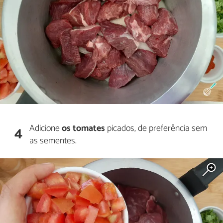
Adicione
os tomates
picados, de preferência sem
4
as sementes.