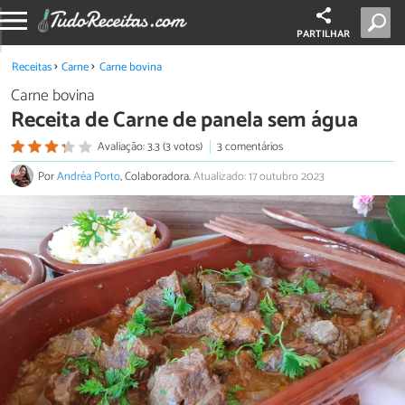
PARTILHAR
Receitas
Carne
Carne bovina
Carne bovina
Receita de Carne de panela sem água
Avaliação: 3.3 (3 votos)
3 comentários
Por
Andréa Porto
, Colaboradora.
Atualizado: 17 outubro 2023