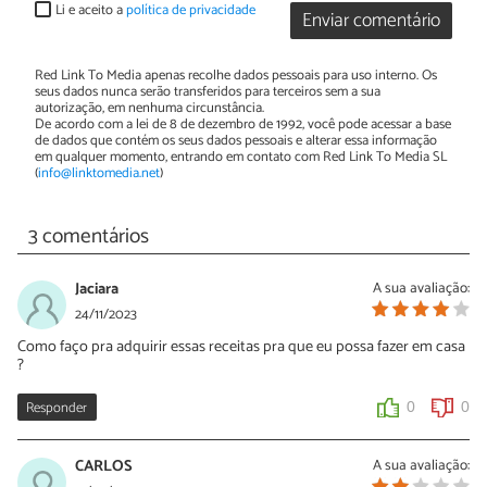
Li e aceito a
política de privacidade
Enviar comentário
Red Link To Media apenas recolhe dados pessoais para uso interno. Os
seus dados nunca serão transferidos para terceiros sem a sua
autorização, em nenhuma circunstância.
De acordo com a lei de 8 de dezembro de 1992, você pode acessar a base
de dados que contém os seus dados pessoais e alterar essa informação
em qualquer momento, entrando em contato com Red Link To Media SL
(
info@linktomedia.net
)
3 comentários
Jaciara
A sua avaliação:
24/11/2023
Como faço pra adquirir essas receitas pra que eu possa fazer em casa
?
Responder
0
0
CARLOS
A sua avaliação: