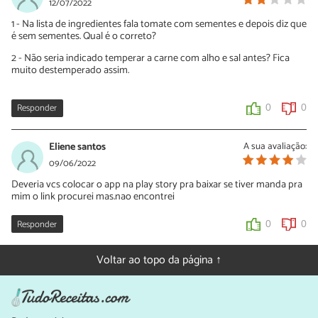
12/07/2022
1 - Na lista de ingredientes fala tomate com sementes e depois diz que
é sem sementes. Qual é o correto?
2 - Não seria indicado temperar a carne com alho e sal antes? Fica
muito destemperado assim.
Responder
0
0
Eliene santos
A sua avaliação:
09/06/2022
Deveria vcs colocar o app na play story pra baixar se tiver manda pra
mim o link procurei mas.nao encontrei
Responder
0
0
Voltar ao topo da página ↑