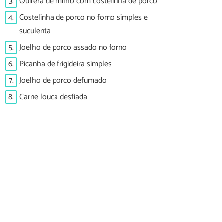
3.
Quirera de milho com costelinha de porco
4.
Costelinha de porco no forno simples e
suculenta
5.
Joelho de porco assado no forno
6.
Picanha de frigideira simples
7.
Joelho de porco defumado
8.
Carne louca desfiada