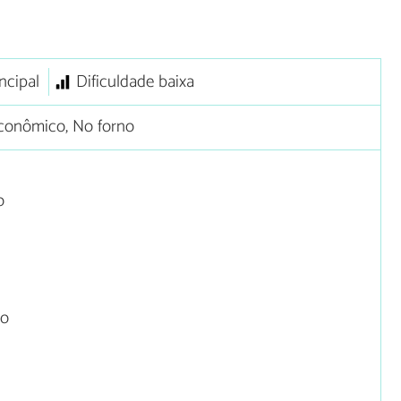
ncipal
Dificuldade baixa
conômico, No forno
o
co