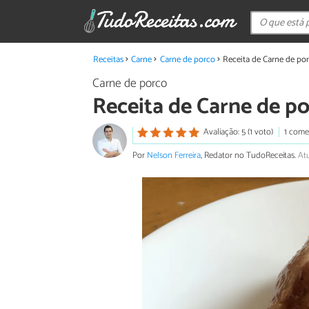
Receitas
Carne
Carne de porco
Receita de Carne de po
Carne de porco
Receita de Carne de p
Avaliação: 5 (1 voto)
1 come
Por
Nelson Ferreira
, Redator no TudoReceitas.
Atu