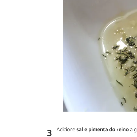
3
Adicione
sal e pimenta
do reino
a g