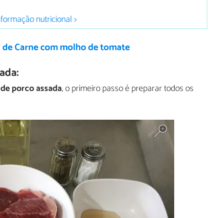
nformação nutricional >
a de Carne com molho de tomate
ada:
de porco assada
, o primeiro passo é preparar todos os