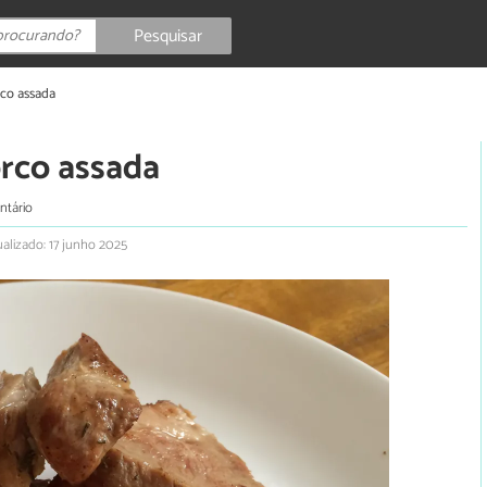
Pesquisar
rco assada
orco assada
ntário
alizado: 17 junho 2025