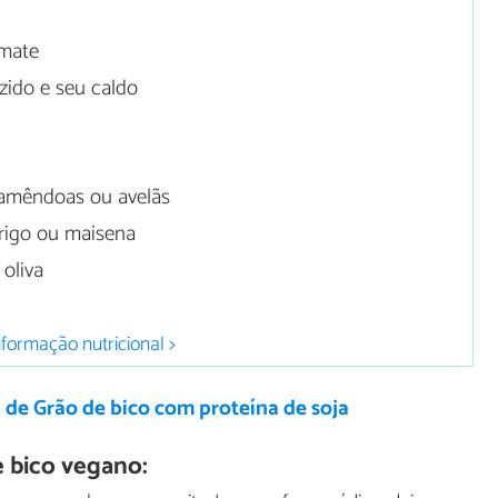
omate
zido e seu caldo
 amêndoas ou avelãs
trigo ou maisena
 oliva
nformação nutricional >
 de Grão de bico com proteína de soja
 bico vegano: