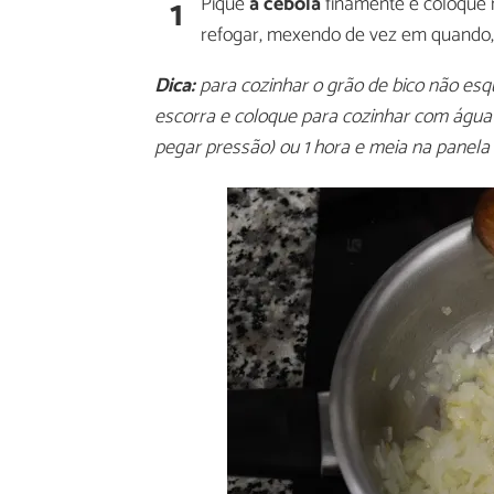
1
Pique
a cebola
finamente e coloque 
refogar, mexendo de vez em quando, 
Dica:
para cozinhar o grão de bico não esq
escorra e coloque para cozinhar com água 
pegar pressão) ou 1 hora e meia na panel