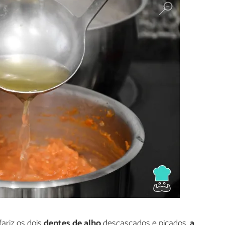
ariz os dois
dentes de alho
descascados e picados,
a