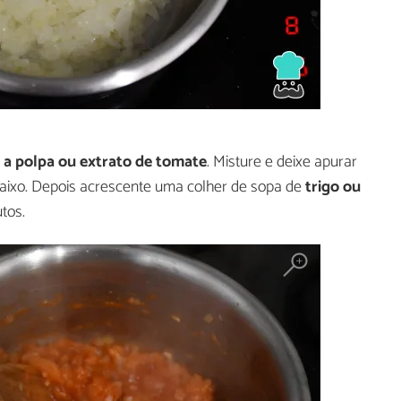
e
a polpa ou extrato de tomate
. Misture e deixe apurar
aixo. Depois acrescente uma colher de sopa de
trigo ou
tos.