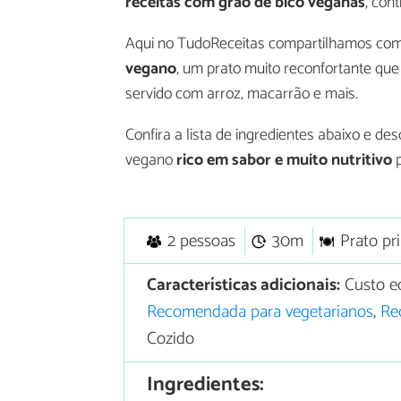
receitas com grão de bico veganas
, con
Aqui no TudoReceitas compartilhamos com
vegano
, um prato muito reconfortante que
servido com arroz, macarrão e mais.
Confira a lista de ingredientes abaixo e de
vegano
rico em sabor e muito nutritivo
p
2 pessoas
30m
Prato pri
Características adicionais:
Custo e
Recomendada para vegetarianos
,
Re
Cozido
Ingredientes: