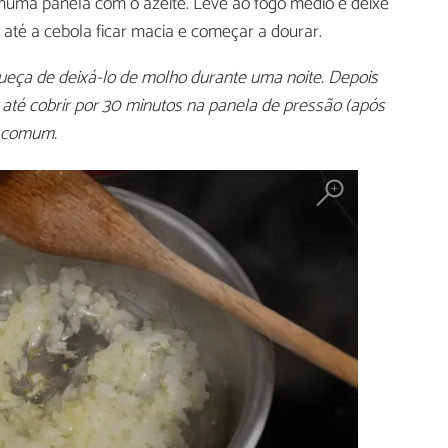
numa panela com o azeite. Leve ao fogo médio e deixe
até a cebola ficar macia e começar a dourar.
ueça de deixá-lo de molho durante uma noite. Depois
até cobrir por 30 minutos na panela de pressão (após
a comum.