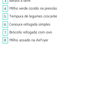
3.
Batata à dorê
4.
Milho verde cozido na pressão
5.
Tempura de legumes crocante
6.
Cenoura refogada simples
7.
Brócolis refogado com ovo
8.
Milho assado na AirFryer