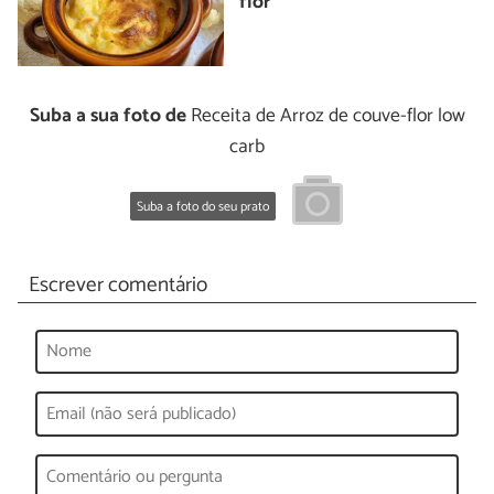
flor
Suba a sua foto de
Receita de Arroz de couve-flor low
carb
Suba a foto do seu prato
Escrever comentário